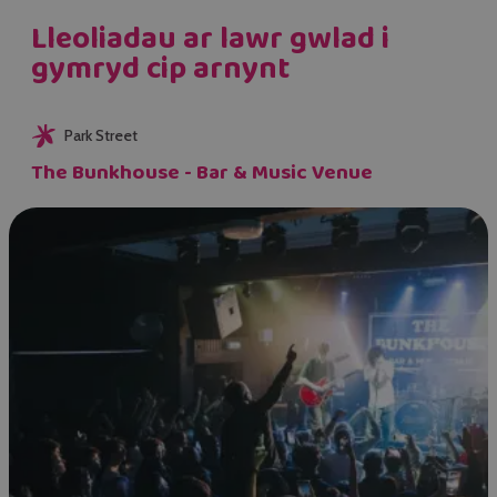
Lleoliadau ar lawr gwlad i
gymryd cip arnynt
Park Street
The Bunkhouse - Bar & Music Venue