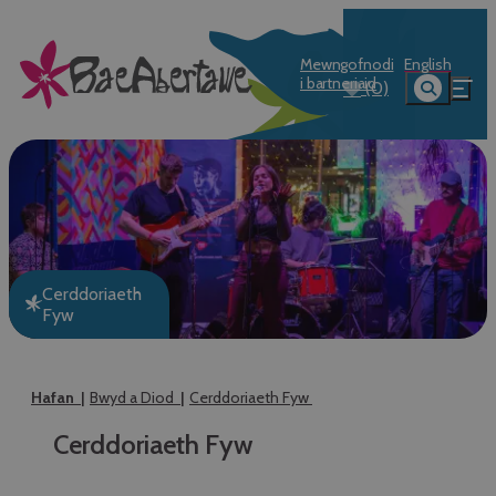
Mewngofnodi
English
i bartneriaid
(0)
Cerddoriaeth
Fyw
Hafan
Bwyd a Diod
Cerddoriaeth Fyw
Cerddoriaeth Fyw