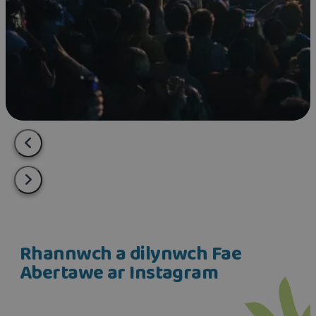
Rhannwch a dilynwch Fae
Abertawe ar Instagram