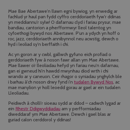
Mae Bae Abertawe'n llawn egni bywiog, yn enwedig ar
fachlud yr haul pan fydd cyffro cerddoriaeth fyw'r ddinas
yn meddiannu'r sylw! O dafarnau clyd i fariau prysur, mae
bandiau, cantorion a pherfformwyr lleol talentog yn
cyfoethogi bywyd nos Abertawe. P'un a ydych yn hoff o
roc, jazz, cerddoriaeth annibynnol neu acwstig, dewch o
hyd i leoliad sy'n berffaith i chi.
Ac yn goron ar y cwbl, gallwch gyfuno eich profiad o
gerddoriaeth fyw â noson fawr allan ym Mae Abertawe.
Mae llawer o’r lleoliadau hefyd yn fariau neu'n dafarnau,
gan ei gwneud hi'n hawdd mwynhau diod wrth i chi
wrando ar y caneuon. Ceir rhagor o syniadau ynghylch ble
i barhau â'ch noson drwy fynd i'n
tudalen Bywyd Nos
, ac
mae manylion yr holl leoedd gorau ar gael ar ein tudalen
Lleoliadau.
Peidiwch â cholli'r sioeau sydd ar ddod – cadwch lygad ar
ein
Rhestr Ddigwyddiadau
am y perfformiadau
diweddaraf ym Mae Abertawe. Dewch i gael blas ar
guriad calon cerddorol y ddinas!