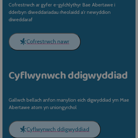
Cofrestrwch ar gyfer e-gylchlythyr Bae Abertawe i
dderbyn diweddariadau rheolaidd a'r newyddion
diweddaraf
Cofrestrwch nawr
Cyflwynwch ddigwyddiad
Gallwch bellach anfon manylion eich digwyddiad ym Mae
Abertawe atom yn uniongyrchol
Cyflwynwch ddigwyddiad