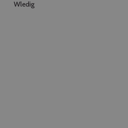
Wledig
Ydych chi'n cynllunio'ch taith?
Teithio Hwnt ac Yma