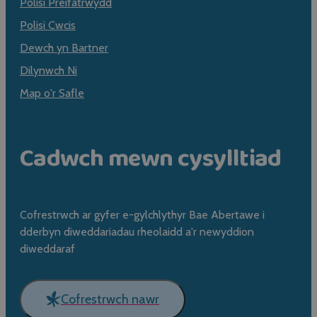
Polisi Preifatrwydd
Polisi Cwcis
Dewch yn Bartner
Dilynwch Ni
Map o'r Safle
Cadwch mewn cysylltiad
Cofrestrwch ar gyfer e-gylchlythyr Bae Abertawe i
dderbyn diweddariadau rheolaidd a'r newyddion
diweddaraf
Cofrestrwch nawr