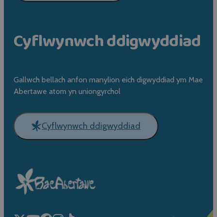
Cyflwynwch ddigwyddiad
Gallwch bellach anfon manylion eich digwyddiad ym Mae
Abertawe atom yn uniongyrchol
Cyflwynwch ddigwyddiad