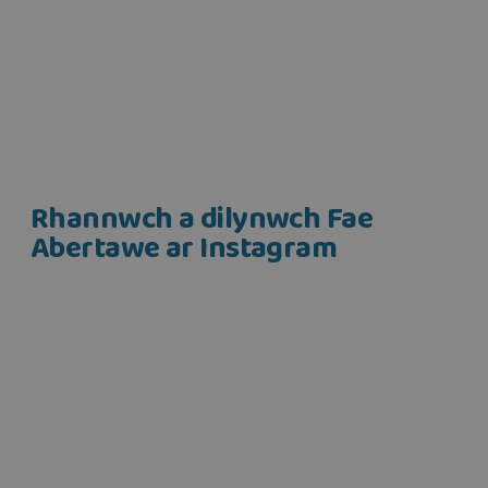
Gwybodaeth ddefnyddiol i'ch helpu i ddod o hyd i'ch
ffordd ym Mae Abertawe, y Mwmbwls a…
Darllen Mwy
Rhannwch a dilynwch Fae
Abertawe ar Instagram