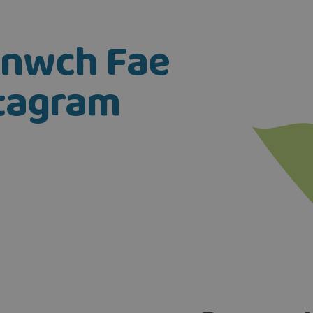
ynwch Fae
stagram