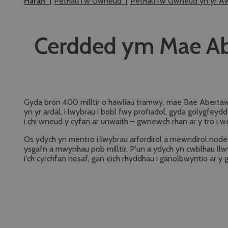
Hafan
Pethau i'w Gwneud
Pethau i’w Gwneud yn yr 
Cerdded ym Mae Ab
Gyda bron 400 milltir o hawliau tramwy, mae Bae Abertawe’
yn yr ardal, i lwybrau i bobl fwy profiadol, gyda golygfe
i chi wneud y cyfan ar unwaith – gwnewch rhan ar y tro i 
Os ydych yn mentro i lwybrau arfordirol a mewndirol no
ysgafn a mwynhau pob milltir. P'un a ydych yn cwblhau llw
i'ch cyrchfan nesaf, gan eich rhyddhau i ganolbwyntio ar