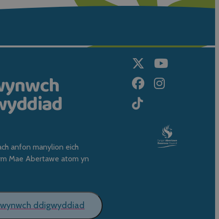
wynwch
wyddiad
ach anfon manylion eich
ym Mae Abertawe atom yn
lwynwch ddigwyddiad