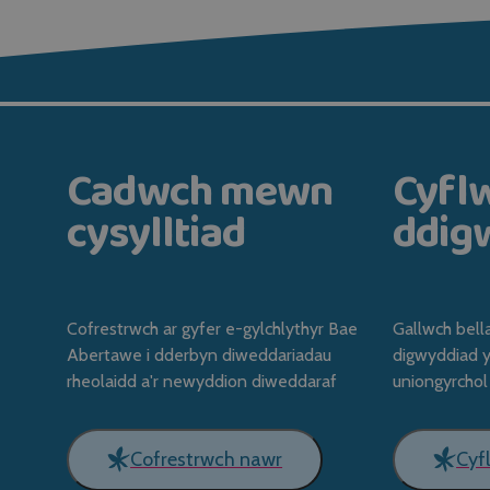
Cadwch mewn
Cyfl
cysylltiad
ddig
Cofrestrwch ar gyfer e-gylchlythyr Bae
Gallwch bell
Abertawe i dderbyn diweddariadau
digwyddiad 
rheolaidd a'r newyddion diweddaraf
uniongyrchol
Cofrestrwch nawr
Cyf