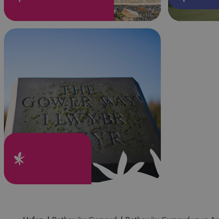
Llwybr Gŵyr