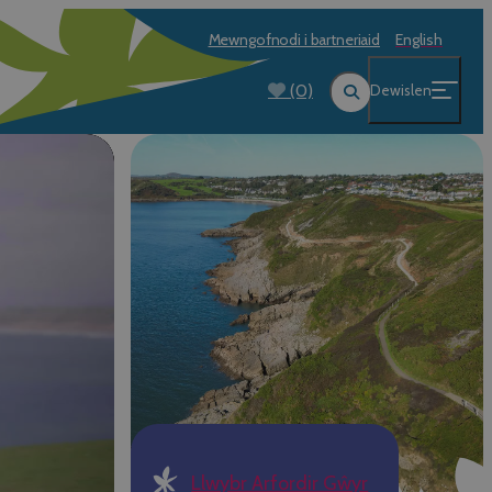
Mewngofnodi i bartneriaid
English
(0)
Dewislen
Llwybr Arfordir Gŵyr