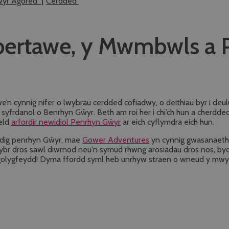
Awyr Agored
Cerdded
ertawe, y Mwmbwls a 
n cynnig nifer o lwybrau cerdded cofiadwy, o deithiau byr i deul
ydd syfrdanol o Benrhyn Gŵyr. Beth am roi her i chi’ch hun a cher
weld
arfordir newidiol Penrhyn Gŵyr
ar eich cyflymdra eich hun.
dedig penrhyn Gŵyr, mae
Gower Adventures
yn cynnig gwasanaeth 
ybr dros sawl diwrnod neu'n symud rhwng arosiadau dros nos, bydd
 y golygfeydd! Dyma ffordd syml heb unrhyw straen o wneud y mwya