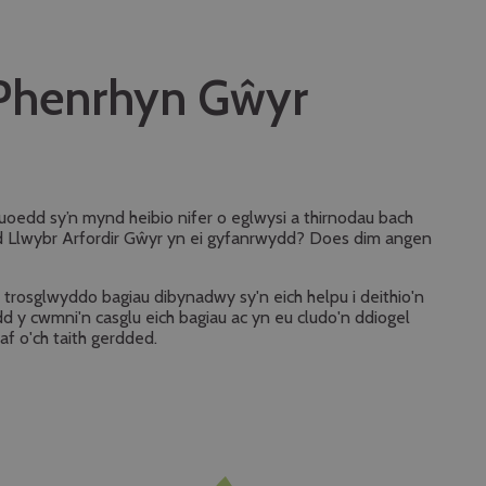
Phenrhyn Gŵyr
uoedd sy’n mynd heibio nifer o eglwysi a thirnodau bach
dded Llwybr Arfordir Gŵyr yn ei gyfanrwydd? Does dim angen
trosglwyddo bagiau dibynadwy sy'n eich helpu i deithio'n
 y cwmni'n casglu eich bagiau ac yn eu cludo'n ddiogel
f o'ch taith gerdded.