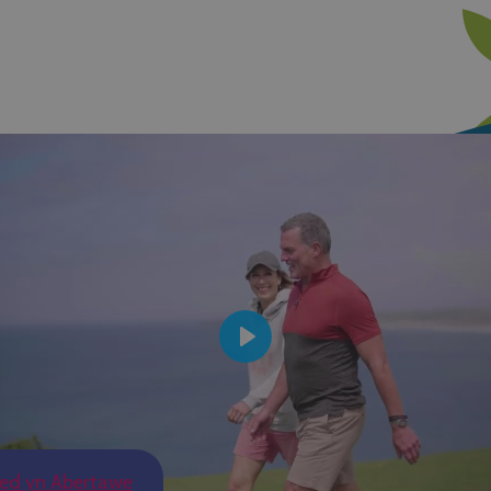
Play
ed yn Abertawe