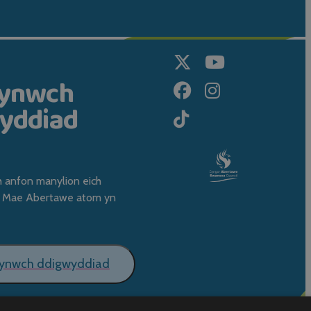
wynwch
yddiad
h anfon manylion eich
 Mae Abertawe atom yn
wynwch ddigwyddiad