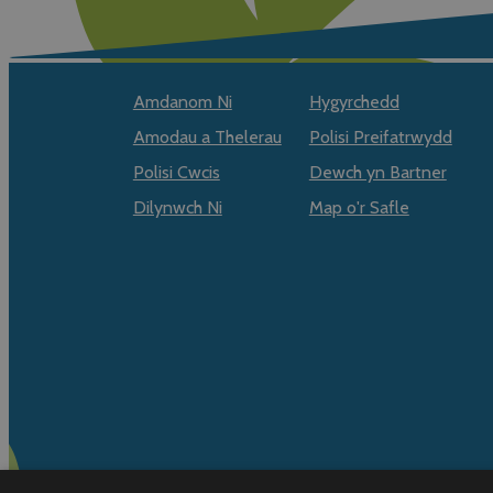
Amdanom Ni
Hygyrchedd
Amodau a Thelerau
Polisi Preifatrwydd
Polisi Cwcis
Dewch yn Bartner
Dilynwch Ni
Map o'r Safle