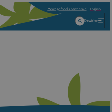
Mewngofnodi i bartneriaid
English
Dewislen