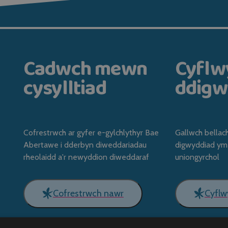
Cadwch mewn
Cyfl
cysylltiad
ddigw
Cofrestrwch ar gyfer e-gylchlythyr Bae
Gallwch bellac
Abertawe i dderbyn diweddariadau
digwyddiad ym
rheolaidd a'r newyddion diweddaraf
uniongyrchol
Cofrestrwch nawr
Cyfl