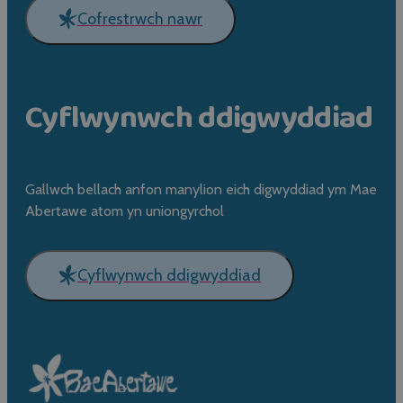
Cofrestrwch nawr
Cyflwynwch ddigwyddiad
Gallwch bellach anfon manylion eich digwyddiad ym Mae
Abertawe atom yn uniongyrchol
Cyflwynwch ddigwyddiad