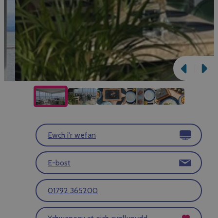
Ewch i'r wefan
E-bost
01792 365200