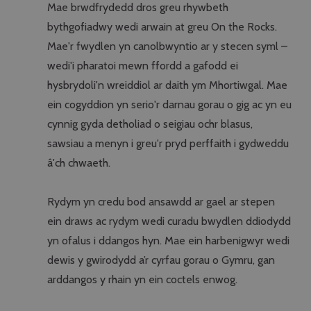
Mae brwdfrydedd dros greu rhywbeth
bythgofiadwy wedi arwain at greu On the Rocks.
Mae'r fwydlen yn canolbwyntio ar y stecen syml –
wedi'i pharatoi mewn ffordd a gafodd ei
hysbrydoli'n wreiddiol ar daith ym Mhortiwgal. Mae
ein cogyddion yn serio'r darnau gorau o gig ac yn eu
cynnig gyda detholiad o seigiau ochr blasus,
sawsiau a menyn i greu'r pryd perffaith i gydweddu
â'ch chwaeth.
Rydym yn credu bod ansawdd ar gael ar stepen
ein draws ac rydym wedi curadu bwydlen ddiodydd
yn ofalus i ddangos hyn. Mae ein harbenigwyr wedi
dewis y gwirodydd a’r cyrfau gorau o Gymru, gan
arddangos y rhain yn ein coctels enwog.