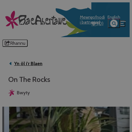
Mewngofnodi
English
i bartneriaid
(0)
Rhannu
Yn ôl i'r Blaen
On The Rocks
Bwyty