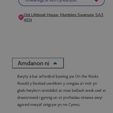
Ychwanegu at eich cynllunydd
Old Lifeboat House, Mumbles
Swansea, SA3
4EN
Amdanon ni
Bwyty a bar arfordirol bywiog yw On the Rocks.
Roedd y lleoliad uwchben y creigiau a'r môr yn
glwb hwylio'n wreiddiol ac mae bellach wedi cael ei
drawsnewid i gynnig un o’r profiadau ciniawa awyr
agored mwyaf unigryw yn ne Cymru.