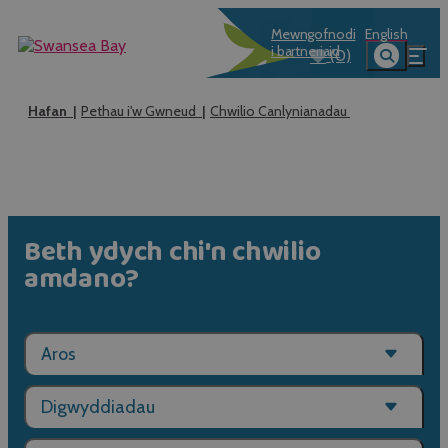
Mewngofnodi
English
i bartneriaid
(0)
Hafan
Pethau i'w Gwneud
Chwilio Canlynianadau
Beth ydych chi'n chwilio
amdano?
Aros
Digwyddiadau