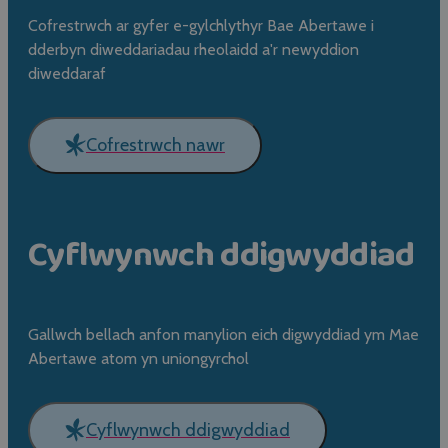
Cofrestrwch ar gyfer e-gylchlythyr Bae Abertawe i
dderbyn diweddariadau rheolaidd a'r newyddion
diweddaraf
Cofrestrwch nawr
Cyflwynwch ddigwyddiad
Gallwch bellach anfon manylion eich digwyddiad ym Mae
Abertawe atom yn uniongyrchol
Cyflwynwch ddigwyddiad